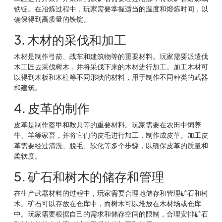
铁锭。在冶炼过程中，玩家需要掌握适当的温度和熔炼时间，以
确保得到高质量的铁锭。
3. 木材的采伐和加工
木材是制作弓箭、战车和建筑物等的重要材料。玩家需要派遣伐
木工匠去采伐树木，并将采伐下来的木材进行加工。加工木材可
以得到木板和木柱等不同形状的材料，用于制作不同种类的武器
和建筑。
4. 皮革的制作
皮革是制作盔甲和鞍具等的重要材料。玩家需要在农田中饲养
牛、羊等家畜，并将它们的皮毛进行加工，制作成皮革。加工皮
革需要经过清洗、脱毛、软化等多个步骤，以确保皮革的质量和
柔软度。
5. 矿石和树木的储存和管理
在生产武器材料的过程中，玩家需要合理地储存和管理矿石和树
木。矿石可以存放在仓库中，而树木可以堆放在木材场或仓库
中。玩家需要根据自己的需求和储存空间的限制，合理安排矿石