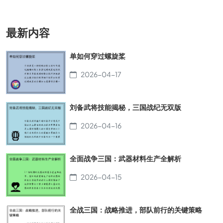
最新内容
单如何穿过螺旋桨
2026-04-17
刘备武将技能揭秘，三国战纪无双版
2026-04-16
全面战争三国：武器材料生产全解析
2026-04-15
全战三国：战略推进，部队前行的关键策略