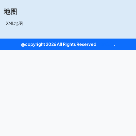
地图
XML地图
@copyright 2026 All Rights Reserved
九游集团
.