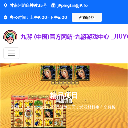
甘南州屿庙神教35号
j9pingtai@j9.fo
办公时间：上午9:00-下午6:00
咨询价格
精品项目
首页
/
Our Projects
/
全面战争三国：武器材料生产全解析