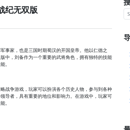
战纪无双版
和军事家，也是三国时期蜀汉的开国皇帝。他以仁德之
双版中，刘备作为一个重要的武将角色，拥有独特的技能
技能。
策略战争游戏，玩家可以扮演各个历史人物，参与到各种
和领导者，具有重要的地位和影响力。在游戏中，玩家可
技能。