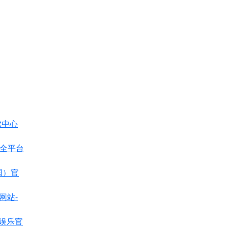
戏中心
戏全平台
国）官
方网站-
娱乐官