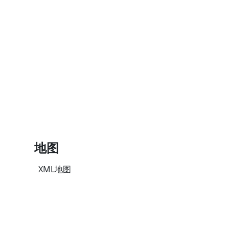
地图
XML地图