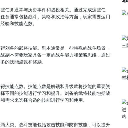
这些任务通常与历史事件和战役相关。通过完成这些任
线任务通常包括战斗、策略和政治等方面，玩家需要运用
累经验和技能点数。
获得刘备的武将技能。副本通常是一些特殊的战斗场景，
挑战副本需要玩家具备一定的战斗能力和策略思维，通过
更多的技能点数和奖励。
获得技能点数。技能点数是解锁和升级武将技能的重要资
选择不同的技能进行学习和提升。刘备的武将技能包括战
好和需求来选择合适的技能进行学习和使用。
能两大类。战斗技能包括攻击技能和防御技能，可以提升