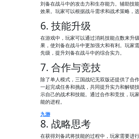
刘备在战斗中的攻击力和生存能力。辅助技
效果。玩家可以根据战斗需求和战术策略，
6. 技能升级
在游戏中，玩家可以通过消耗技能点数来升
果，使刘备在战斗中更加强大和有利。玩家
先级，提升刘备在战斗中的综合实力。
7. 合作与竞技
除了单人模式，三国战纪无双版还提供了合
一起完成任务和挑战，共同提升实力和解锁
示自己的战术和技能。通过合作和竞技，玩
能的进程。
九游
8. 战略思考
在获得刘备武将技能的过程中，玩家需要进