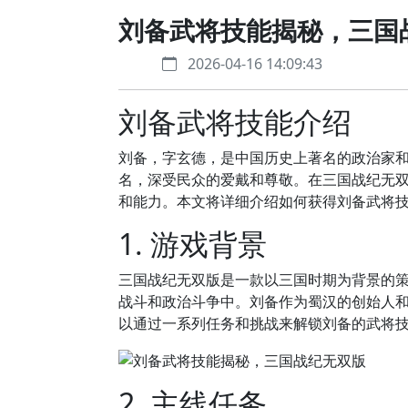
刘备武将技能揭秘，三国
2026-04-16 14:09:43
刘备武将技能介绍
刘备，字玄德，是中国历史上著名的政治家
名，深受民众的爱戴和尊敬。在三国战纪无
和能力。本文将详细介绍如何获得刘备武将
1. 游戏背景
三国战纪无双版是一款以三国时期为背景的
战斗和政治斗争中。刘备作为蜀汉的创始人
以通过一系列任务和挑战来解锁刘备的武将
2. 主线任务