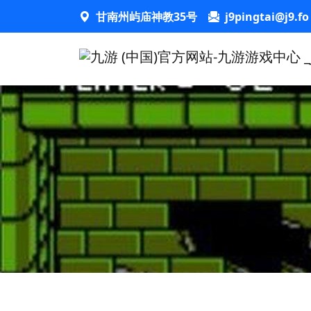
甘南州屿庙神教35号
j9pingtai@j9.fo