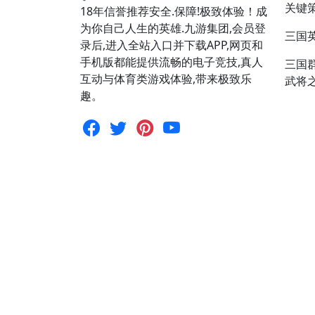
关键
18年信誉推荐安全.保障!极致体验！成
为你自己人生的英雄.九游集团,会员登
三国
录后,进入全站入口并下载APP,网页和
手机版都能提供流畅的电子竞技,真人
三国
互动与体育类游戏体验,带来极致乐
武将
趣。