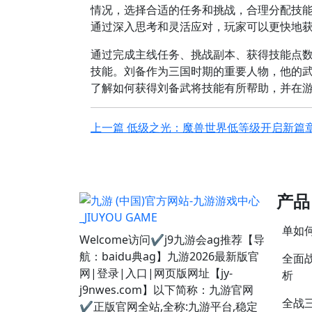
情况，选择合适的任务和挑战，合理分配技
通过深入思考和灵活应对，玩家可以更快地
通过完成主线任务、挑战副本、获得技能点
技能。刘备作为三国时期的重要人物，他的
了解如何获得刘备武将技能有所帮助，并在
上一篇
低级之光：魔兽世界低等级开启新篇
产品
单如
Welcome访问✔j9九游会ag推荐【导
航：baidu典ag】九游2026最新版官
全面
网|登录|入口|网页版网址【jy-
析
j9nwes.com】以下简称：九游官网
全战
✔正版官网全站,全称:九游平台,稳定